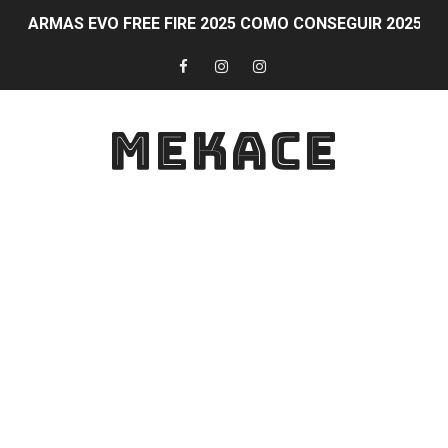
ARMAS EVO FREE FIRE 2025 COMO CONSEGUIR 2025 
Obtén diamantes al ganar partidas en Free Fire CONS
Participa en eventos y competiciones de PS Plus simu
MEKACE
COMO GANAR DIAMANTES Formas legítimas para obtener
Guía para activar y aprovechar PS Plus en tu consola
Obtén diamantes gratis en Free Fire de forma legal y 
FAQ sobre participación en eventos y competiciones d
Guía para ganar en Fortnite: Estrategias para ser cam
Diamantes al subir de nivel en Free Fire
Guía y consejos para comunicarte con tu equipo en For