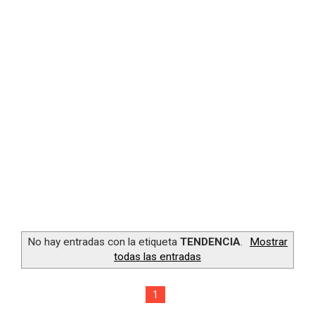
Consejos para obtener más diamantes en Free Fire al s
Consejos para evitar trampas en el modo Creativo de F
Top estrategias de supervivencia en Battle Royale de F
Obtener Diamantes Gratis en Free Fire sin Incumplir T
Obtén diamantes gratis siguiendo influencers de Free F
No hay entradas con la etiqueta
TENDENCIA
.
Mostrar
todas las entradas
1