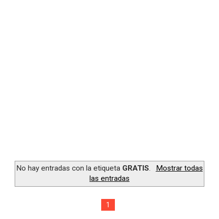
Consejos para obtener más diamantes en Free Fire al s
Consejos para evitar trampas en el modo Creativo de F
Top estrategias de supervivencia en Battle Royale de F
Obtener Diamantes Gratis en Free Fire sin Incumplir T
Obtén diamantes gratis siguiendo influencers de Free F
No hay entradas con la etiqueta
GRATIS
.
Mostrar todas
las entradas
1