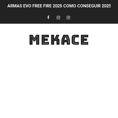
ARMAS EVO FREE FIRE 2025 COMO CONSEGUIR 2025 
Obtén diamantes al ganar partidas en Free Fire CONS
Participa en eventos y competiciones de PS Plus simu
MEKACE
COMO GANAR DIAMANTES Formas legítimas para obtener
Guía para activar y aprovechar PS Plus en tu consola
Obtén diamantes gratis en Free Fire de forma legal y 
FAQ sobre participación en eventos y competiciones d
Guía para ganar en Fortnite: Estrategias para ser cam
Diamantes al subir de nivel en Free Fire
Guía y consejos para comunicarte con tu equipo en For