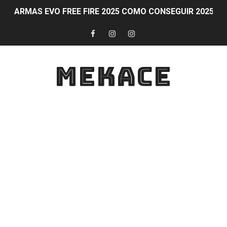
ARMAS EVO FREE FIRE 2025 COMO CONSEGUIR 2025 
Obtén diamantes al ganar partidas en Free Fire CONS
Participa en eventos y competiciones de PS Plus simu
MEKACE
COMO GANAR DIAMANTES Formas legítimas para obtener
Guía para activar y aprovechar PS Plus en tu consola
Obtén diamantes gratis en Free Fire de forma legal y 
FAQ sobre participación en eventos y competiciones d
Guía para ganar en Fortnite: Estrategias para ser cam
Diamantes al subir de nivel en Free Fire
Guía y consejos para comunicarte con tu equipo en For