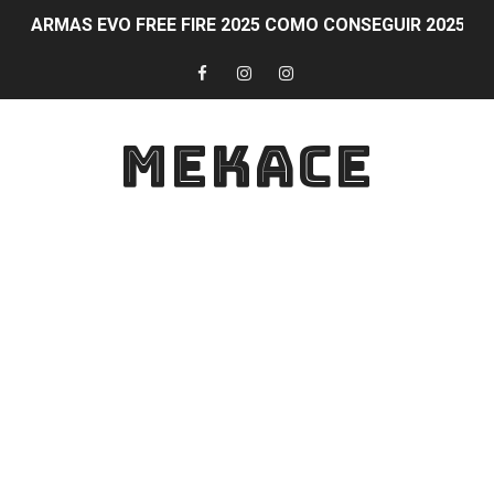
ARMAS EVO FREE FIRE 2025 COMO CONSEGUIR 2025 
Obtén diamantes al ganar partidas en Free Fire CONS
Participa en eventos y competiciones de PS Plus simu
MEKACE
COMO GANAR DIAMANTES Formas legítimas para obtener
Guía para activar y aprovechar PS Plus en tu consola
Obtén diamantes gratis en Free Fire de forma legal y 
FAQ sobre participación en eventos y competiciones d
Guía para ganar en Fortnite: Estrategias para ser cam
Diamantes al subir de nivel en Free Fire
Guía y consejos para comunicarte con tu equipo en For