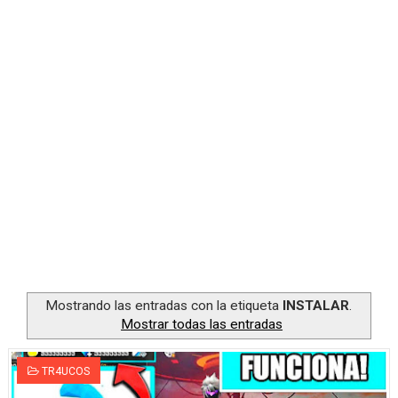
Consejos para obtener más diamantes en Free Fire al s
Consejos para evitar trampas en el modo Creativo de F
Top estrategias de supervivencia en Battle Royale de F
Obtener Diamantes Gratis en Free Fire sin Incumplir T
Obtén diamantes gratis siguiendo influencers de Free F
Mostrando las entradas con la etiqueta
INSTALAR
.
Mostrar todas las entradas
TR4UCOS