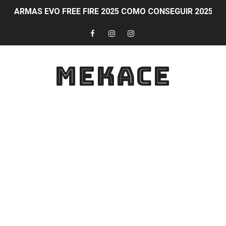
ARMAS EVO FREE FIRE 2025 COMO CONSEGUIR 2025 
Obtén diamantes al ganar partidas en Free Fire CONS
Participa en eventos y competiciones de PS Plus simu
MEKACE
COMO GANAR DIAMANTES Formas legítimas para obtener
Guía para activar y aprovechar PS Plus en tu consola
Obtén diamantes gratis en Free Fire de forma legal y 
FAQ sobre participación en eventos y competiciones d
Guía para ganar en Fortnite: Estrategias para ser cam
Diamantes al subir de nivel en Free Fire
Guía y consejos para comunicarte con tu equipo en For