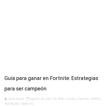
Consejos para obtener más diamantes en Free Fire al s
Consejos para evitar trampas en el modo Creativo de F
Top estrategias de supervivencia en Battle Royale de F
Obtener Diamantes Gratis en Free Fire sin Incumplir T
Obtén diamantes gratis siguiendo influencers de Free F
Guía para ganar en Fortnite: Estrategias
para ser campeón
Crack Duvan
agosto 30, 2023
APK
,
Fornite
,
Free Fire
,
GRATIS
,
INSTALAR
,
KAMCITO