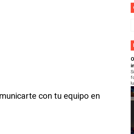
 diamantes gratis en eventos especiales de Free Fire
er diamantes rápidamente en Free Fire
 Calendario de Juegos Gratuitos de PS Plus
 falta de espacio de PS Plus
O
PS Plus: Más Ofertas Adicionales
i
S
a evitar trampas en Fortnite
f
lu
ree Fire sin tarjetas de regalo
municarte con tu equipo en
n Free Fire: métodos legítimos revelados
ra mejorar tu adaptabilidad en Fortnite
Fortnite para ganar ventaja en las partidas