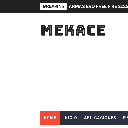
BREAKING
ARMAS EVO FREE FIRE 20
Obtén diamantes al ganar 
MEKACE
Participa en eventos y co
COMO GANAR DIAMANTES For
Guía para activar y aprove
Obtén diamantes gratis en 
FAQ sobre participación en
Guía para ganar en Fortnit
Diamantes al subir de nivel
HOME
INICIO
APLICACIONES
P
Guía y consejos para comun