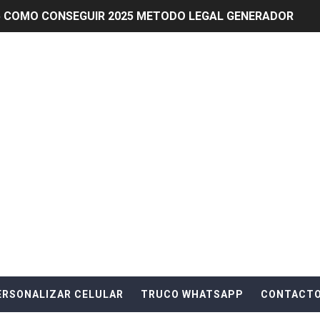
25 COMO CONSEGUIR 2025 METODO LEGAL GENERADOR
partidas en Free Fire CONSEGUIR SKINS PARA FF LOEGAL
mpeticiones de PS Plus simultáneamente
mas legítimas para obtener diamantes gratis en Free Fi
char PS Plus en tu consola
Free Fire de forma legal y segura
 eventos y competiciones de PS Plus fuera de Estados Uni
e: Estrategias para ser campeón
 en Free Fire
ERSONALIZAR CELULAR
TRUCO WHATSAPP
CONTACT
icarte con tu equipo en Fortnite