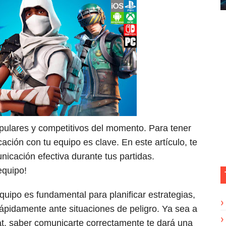
diamantes en Free Fire al subir niveles
as en el modo Creativo de Fortnite
vencia en Battle Royale de Fortnite
n Free Fire sin Incumplir Términos de Servicio
uiendo influencers de Free Fire
pulares y competitivos del momento. Para tener
cación con tu equipo es clave. En este artículo, te
cación efectiva durante tus partidas.
equipo!
quipo es fundamental para planificar estrategias,
ápidamente ante situaciones de peligro. Ya sea a
t, saber comunicarte correctamente te dará una