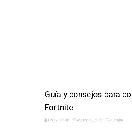
Guía completa para obtener
Guía definitiva para obten
Novedades mensuales en el
7 formas para solucionar la
Descuentos Exclusivos de 
5 Estrategias efectivas par
Obtén diamantes gratis en F
Guía y consejos para co
Obtener diamantes gratis e
Fortnite
10 estrategias efectivas pa
Crack Duvan
agosto 30, 2023
Fornite
Los mejores personajes de 